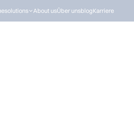
me
solutions
About us
Über uns
blog
Karriere